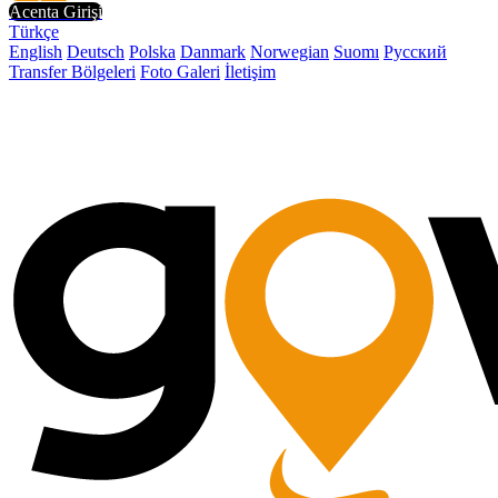
Acenta Girişi
Türkçe
English
Deutsch
Polska
Danmark
Norwegian
Suomı
Русский
Transfer Bölgeleri
Foto Galeri
İletişim