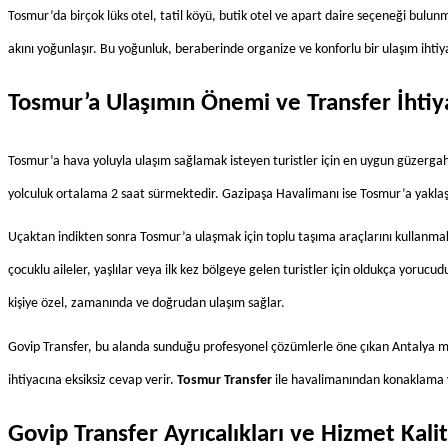
Tosmur’da birçok lüks otel, tatil köyü, butik otel ve apart daire seçeneği bulunm
akını yoğunlaşır. Bu yoğunluk, beraberinde organize ve konforlu bir ulaşım ihtiya
Tosmur’a Ulaşımın Önemi ve Transfer İhtiy
Tosmur’a hava yoluyla ulaşım sağlamak isteyen turistler için en uygun güzerga
yolculuk ortalama 2 saat sürmektedir. Gazipaşa Havalimanı ise Tosmur’a yaklaşı
Uçaktan indikten sonra Tosmur’a ulaşmak için toplu taşıma araçlarını kullanmak
çocuklu aileler, yaşlılar veya ilk kez bölgeye gelen turistler için oldukça yoru
kişiye özel, zamanında ve doğrudan ulaşım sağlar.
Govip Transfer, bu alanda sunduğu profesyonel çözümlerle öne çıkan Antalya merke
ihtiyacına eksiksiz cevap verir. 
Tosmur Transfer
 ile havalimanından konaklama ye
Govip Transfer Ayrıcalıkları ve Hizmet Kalit