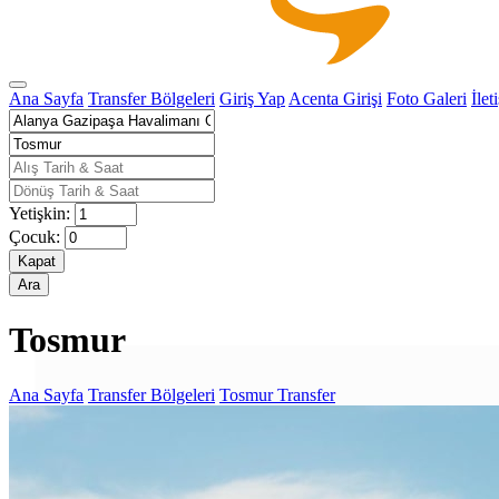
Ana Sayfa
Transfer Bölgeleri
Giriş Yap
Acenta Girişi
Foto Galeri
İlet
Yetişkin:
Çocuk:
Kapat
Ara
Tosmur
Ana Sayfa
Transfer Bölgeleri
Tosmur Transfer