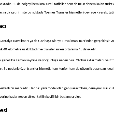
aktadır. Bu da bölgeyi hem kısa süreli tatilciler hem de uzun dönem kalan turistler
cını da getirir. İşte bu noktada 
Tosmur Transfer
 hizmetleri devreye girerek, tatil
acı
h Antalya Havalimanı ya da Gazipaşa Alanya Havalimanı üzerinden gerçekleşir. A
k 40 kilometre uzaklıktadır ve transfer süresi ortalama 45 dakikadır.
 genellikle zaman kaybına ve yorgunluğa neden olur. Otobüs aktarmaları, valiz ta
cudur. Bu nedenle özel transfer hizmeti, hem konfor hem de güvenlik açısından ideal
zli bir markadır. Her biri yeni model olan geniş araç filosu, deneyimli sürücü kad
rine kadar geçen süreç, tatilin keyifli bir başlangıcı olur.
esi