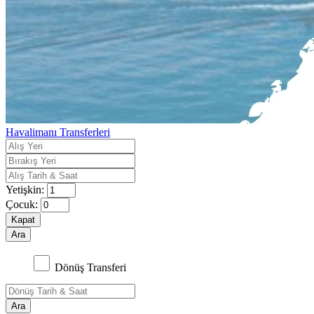
Havalimanı Transferleri
Yetişkin:
Çocuk:
Kapat
Ara
Dönüş Transferi
Ara