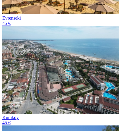
Evrenseki
45 €
Kumköy
45 €