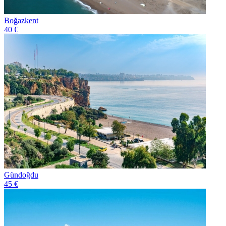
Boğazkent
40 €
Gündoğdu
45 €