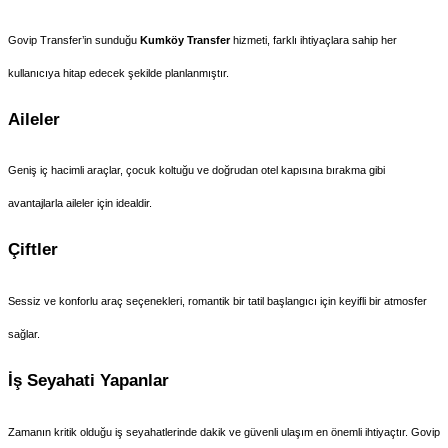
Govip Transfer’in sunduğu 
Kumköy Transfer
 hizmeti, farklı ihtiyaçlara sahip her 
kullanıcıya hitap edecek şekilde planlanmıştır.
Aileler
Geniş iç hacimli araçlar, çocuk koltuğu ve doğrudan otel kapısına bırakma gibi 
avantajlarla aileler için idealdir.
Çiftler
Sessiz ve konforlu araç seçenekleri, romantik bir tatil başlangıcı için keyifli bir atmosfer 
sağlar.
İş Seyahati Yapanlar
Zamanın kritik olduğu iş seyahatlerinde dakik ve güvenli ulaşım en önemli ihtiyaçtır. Govip 