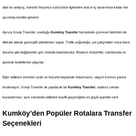
alan bu anlayış, transfer boyunca sürücünün ilgisinden aracın iç tasarımına kadar her 
ayrıntıda kendini gösterir.
Ayrıca Govip Transfer, sunduğu 
Kumköy Transfer
 hizmetinde çevresel faktörleri de 
dikkate alarak güzergâh planlaması yapar. Trafik yoğunluğu, yol çalışmaları veya hava 
durumu gibi değişkenler göz önünde bulundurulur. Böylece müşteriler, zamanında ve 
güvenle hedeflerine ulaşırlar.
Eğer tatilinize stresten uzak ve huzurla başlamak istiyorsanız, ulaşım kısmını şansa 
bırakmayın. Govip Transfer ile yapılacak bir 
Kumköy Transfer
, sadece zaman 
kazandırmaz; aynı zamanda tatilinizin keyifli geçeceğinin en güçlü işaretini verir.
Kumköy’den Popüler Rotalara Transfer 
Seçenekleri