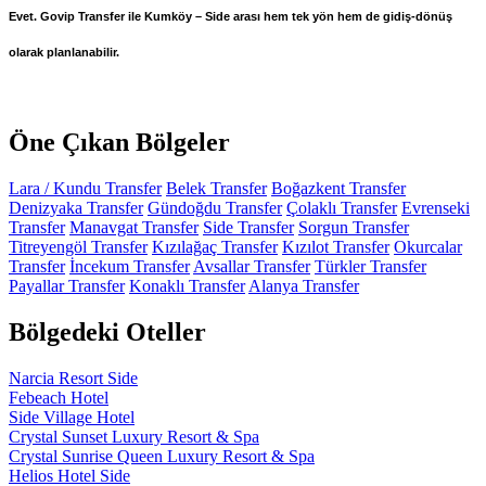
Evet. Govip Transfer ile Kumköy – Side arası hem tek yön hem de gidiş-dönüş
olarak planlanabilir.
Öne Çıkan Bölgeler
Lara / Kundu Transfer
Belek Transfer
Boğazkent Transfer
Denizyaka Transfer
Gündoğdu Transfer
Çolaklı Transfer
Evrenseki
Transfer
Manavgat Transfer
Side Transfer
Sorgun Transfer
Titreyengöl Transfer
Kızılağaç Transfer
Kızılot Transfer
Okurcalar
Transfer
İncekum Transfer
Avsallar Transfer
Türkler Transfer
Payallar Transfer
Konaklı Transfer
Alanya Transfer
Bölgedeki Oteller
Narcia Resort Side
Febeach Hotel
Side Village Hotel
Crystal Sunset Luxury Resort & Spa
Crystal Sunrise Queen Luxury Resort & Spa
Helios Hotel Side