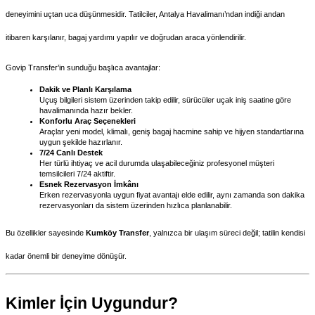
deneyimini uçtan uca düşünmesidir. Tatilciler, Antalya Havalimanı’ndan indiği andan 
itibaren karşılanır, bagaj yardımı yapılır ve doğrudan araca yönlendirilir.
Govip Transfer’in sunduğu başlıca avantajlar:
Dakik ve Planlı Karşılama
Uçuş bilgileri sistem üzerinden takip edilir, sürücüler uçak iniş saatine göre 
havalimanında hazır bekler.
Konforlu Araç Seçenekleri
Araçlar yeni model, klimalı, geniş bagaj hacmine sahip ve hijyen standartlarına 
uygun şekilde hazırlanır.
7/24 Canlı Destek
Her türlü ihtiyaç ve acil durumda ulaşabileceğiniz profesyonel müşteri 
temsilcileri 7/24 aktiftir.
Esnek Rezervasyon İmkânı
Erken rezervasyonla uygun fiyat avantajı elde edilir, aynı zamanda son dakika 
rezervasyonları da sistem üzerinden hızlıca planlanabilir.
Bu özellikler sayesinde 
Kumköy Transfer
, yalnızca bir ulaşım süreci değil; tatilin kendisi 
kadar önemli bir deneyime dönüşür.
Kimler İçin Uygundur?