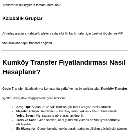
Transfer ile bu ihtiyacın tamamı karşılanır.
Kalabalık Gruplar
Arkadaş grupları, kalabalık aileler ya da etkinlik katılımcıları için özel minibüsler ve VIP 
van araçlarla toplu transfer sağlanır.
Kumköy Transfer Fiyatlandırması Nasıl 
Hesaplanır?
Govip Transfer, fiyatlandırma konusunda şeffaf ve net bir politika izler. 
Kumköy Transfer
fiyatları aşağıdaki değişkenlere göre belirlenir:
Araç Tipi
: Sedan, SUV, VIP minibüs gibi farklı araçlar tercih edilebilir.
Mesafe
: Antalya Havalimanı – Kumköy arası yaklaşık 65-70 kilometredir.
Yolcu Sayısı
: Kişi sayısına göre araç tipi önerilir.
Tarih ve Saat
: Gece saatleri, özel günler ve yüksek sezon fiyatlandırmayı 
etkileyebilir.
Ek Hizmetler
: Çocuk koltuğu, çoklu durak, yabancı dil bilen sürücü gibi talepler 