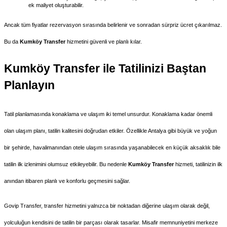
ek maliyet oluşturabilir.
Ancak tüm fiyatlar rezervasyon sırasında belirlenir ve sonradan sürpriz ücret çıkarılmaz. 
Bu da 
Kumköy Transfer
 hizmetini güvenli ve planlı kılar.
Kumköy Transfer ile Tatilinizi Baştan 
Planlayın
Tatil planlamasında konaklama ve ulaşım iki temel unsurdur. Konaklama kadar önemli 
olan ulaşım planı, tatilin kalitesini doğrudan etkiler. Özellikle Antalya gibi büyük ve yoğun 
bir şehirde, havalimanından otele ulaşım sırasında yaşanabilecek en küçük aksaklık bile 
tatilin ilk izlenimini olumsuz etkileyebilir. Bu nedenle 
Kumköy Transfer
 hizmeti, tatilinizin ilk 
anından itibaren planlı ve konforlu geçmesini sağlar.
Govip Transfer, transfer hizmetini yalnızca bir noktadan diğerine ulaşım olarak değil, 
yolculuğun kendisini de tatilin bir parçası olarak tasarlar. Misafir memnuniyetini merkeze 