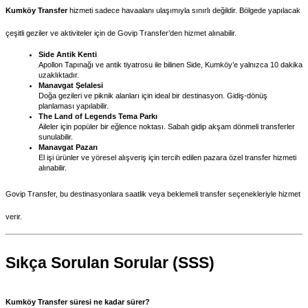
Kumköy Transfer
 hizmeti sadece havaalanı ulaşımıyla sınırlı değildir. Bölgede yapılacak 
çeşitli geziler ve aktiviteler için de Govip Transfer’den hizmet alınabilir.
Side Antik Kenti
Apollon Tapınağı ve antik tiyatrosu ile bilinen Side, Kumköy’e yalnızca 10 dakika 
uzaklıktadır.
Manavgat Şelalesi
Doğa gezileri ve piknik alanları için ideal bir destinasyon. Gidiş-dönüş 
planlaması yapılabilir.
The Land of Legends Tema Parkı
Aileler için popüler bir eğlence noktası. Sabah gidip akşam dönmeli transferler 
sunulabilir.
Manavgat Pazarı
El işi ürünler ve yöresel alışveriş için tercih edilen pazara özel transfer hizmeti 
alınabilir.
Govip Transfer, bu destinasyonlara saatlik veya beklemeli transfer seçenekleriyle hizmet 
verir.
Sıkça Sorulan Sorular (SSS)
Kumköy Transfer süresi ne kadar sürer?