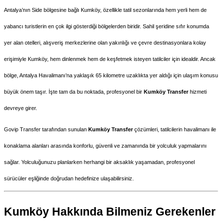
Antalya’nın Side bölgesine bağlı Kumköy, özellikle tatil sezonlarında hem yerli hem de 
yabancı turistlerin en çok ilgi gösterdiği bölgelerden biridir. Sahil şeridine sıfır konumda 
yer alan otelleri, alışveriş merkezlerine olan yakınlığı ve çevre destinasyonlara kolay 
erişimiyle Kumköy, hem dinlenmek hem de keşfetmek isteyen tatilciler için idealdir. Ancak 
bölge, Antalya Havalimanı’na yaklaşık 65 kilometre uzaklıkta yer aldığı için ulaşım konusu 
büyük önem taşır. İşte tam da bu noktada, profesyonel bir 
Kumköy Transfer
 hizmeti 
devreye girer.
Govip Transfer tarafından sunulan 
Kumköy Transfer
 çözümleri, tatilcilerin havalimanı ile 
konaklama alanları arasında konforlu, güvenli ve zamanında bir yolculuk yapmalarını 
sağlar. Yolculuğunuzu planlarken herhangi bir aksaklık yaşamadan, profesyonel 
sürücüler eşliğinde doğrudan hedefinize ulaşabilirsiniz.
Kumköy Hakkında Bilmeniz Gerekenler