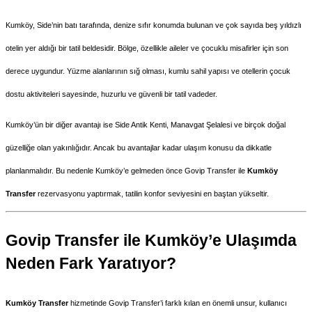
Kumköy, Side’nin batı tarafında, denize sıfır konumda bulunan ve çok sayıda beş yıldızlı 
otelin yer aldığı bir tatil beldesidir. Bölge, özellikle aileler ve çocuklu misafirler için son 
derece uygundur. Yüzme alanlarının sığ olması, kumlu sahil yapısı ve otellerin çocuk 
dostu aktiviteleri sayesinde, huzurlu ve güvenli bir tatil vadeder.
Kumköy’ün bir diğer avantajı ise Side Antik Kenti, Manavgat Şelalesi ve birçok doğal 
güzelliğe olan yakınlığıdır. Ancak bu avantajlar kadar ulaşım konusu da dikkatle 
planlanmalıdır. Bu nedenle Kumköy’e gelmeden önce Govip Transfer ile 
Kumköy 
Transfer
 rezervasyonu yaptırmak, tatilin konfor seviyesini en baştan yükseltir.
Govip Transfer ile Kumköy’e Ulaşımda 
Neden Fark Yaratıyor?
Kumköy Transfer
 hizmetinde Govip Transfer’i farklı kılan en önemli unsur, kullanıcı 