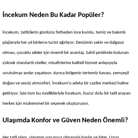
İncekum Neden Bu Kadar Popüler?
İncekum, tatilcilerin gönlünü fetheden ince kumlu, temiz ve bakımlı 
plajlarıyla her yıl binlerce turist ağırlıyor. Denizinin sakin ve dalgasız 
olması, çocuklu aileler için önemli bir avantaj. Sahil şeridinde bulunan 
yüksek standartlı oteller, misafirlerine kaliteli hizmet anlayışıyla 
unutulmaz anılar yaşatıyor. Ayrıca bölgenin tertemiz havası, yemyeşil 
doğası ve sessiz atmosferi, İncekum'u adeta bir cazibe merkezi haline 
getiriyor. İşte tüm bu özellikleriyle İncekum, huzur dolu bir tatil arayan 
herkes için mükemmel bir seçenek oluşturuyor.
Ulaşımda Konfor ve Güven Neden Önemli?
Her tatil planı, ulaşımın sorunsuz olmasıyla başlar ve biter. Uzun 