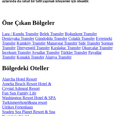
aylarında da rahat bir tatil yapmak isteyenler için idealdir.
Öne Çıkan Bölgeler
Lara / Kundu Transfer
Belek Transfer
Boğazkent Transfer
Denizyaka Transfer
Gündoğdu Transfer
Çolaklı Transfer
Evrenseki
Transfer
Kumköy Transfer
Manavgat Transfer
Side Transfer
Sorgun
Transfer
Titreyengöl Transfer
Kızılağaç Transfer
Okurcalar Transfer
İncekum Transfer
Avsallar Transfer
Türkler Transfer
Payallar
Transfer
Konaklı Transfer
Alanya Transfer
Bölgedeki Oteller
Alarcha Hotel Resort
Amelia Beach Resort Hotel &
Crystal Admıral Resort
Fun Sun Family Life
Washington Resort Hotel & SPA
Turkismeerhotel&spa resort
Ulrikes Ferienhaus
Seaden Sea Planet Resort & Spa