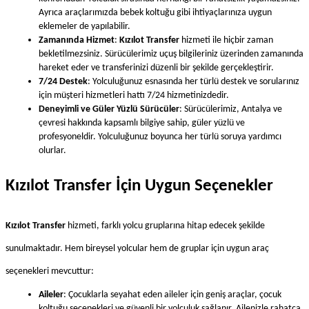
Ayrıca araçlarımızda bebek koltuğu gibi ihtiyaçlarınıza uygun 
eklemeler de yapılabilir.
Zamanında Hizmet
: 
Kızılot Transfer
 hizmeti ile hiçbir zaman 
bekletilmezsiniz. Sürücülerimiz uçuş bilgileriniz üzerinden zamanında 
hareket eder ve transferinizi düzenli bir şekilde gerçekleştirir.
7/24 Destek
: Yolculuğunuz esnasında her türlü destek ve sorularınız 
için müşteri hizmetleri hattı 7/24 hizmetinizdedir.
Deneyimli ve Güler Yüzlü Sürücüler
: Sürücülerimiz, Antalya ve 
çevresi hakkında kapsamlı bilgiye sahip, güler yüzlü ve 
profesyoneldir. Yolculuğunuz boyunca her türlü soruya yardımcı 
olurlar.
Kızılot Transfer İçin Uygun Seçenekler
Kızılot Transfer
 hizmeti, farklı yolcu gruplarına hitap edecek şekilde 
sunulmaktadır. Hem bireysel yolcular hem de gruplar için uygun araç 
seçenekleri mevcuttur:
Aileler
: Çocuklarla seyahat eden aileler için geniş araçlar, çocuk 
koltuğu seçenekleri ve güvenli bir yolculuk sağlanır. Ailenizle rahatça 