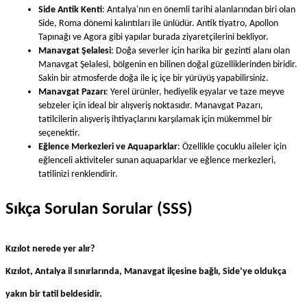
Side Antik Kenti
: Antalya'nın en önemli tarihi alanlarından biri olan 
Side, Roma dönemi kalıntıları ile ünlüdür. Antik tiyatro, Apollon 
Tapınağı ve Agora gibi yapılar burada ziyaretçilerini bekliyor.
Manavgat Şelalesi
: Doğa severler için harika bir gezinti alanı olan 
Manavgat Şelalesi, bölgenin en bilinen doğal güzelliklerinden biridir. 
Sakin bir atmosferde doğa ile iç içe bir yürüyüş yapabilirsiniz.
Manavgat Pazarı
: Yerel ürünler, hediyelik eşyalar ve taze meyve 
sebzeler için ideal bir alışveriş noktasıdır. Manavgat Pazarı, 
tatilcilerin alışveriş ihtiyaçlarını karşılamak için mükemmel bir 
seçenektir.
Eğlence Merkezleri ve Aquaparklar
: Özellikle çocuklu aileler için 
eğlenceli aktiviteler sunan aquaparklar ve eğlence merkezleri, 
tatilinizi renklendirir.
Sıkça Sorulan Sorular (SSS)
Kızılot nerede yer alır?
Kızılot, Antalya il sınırlarında, Manavgat ilçesine bağlı, Side’ye oldukça
yakın bir tatil beldesidir.