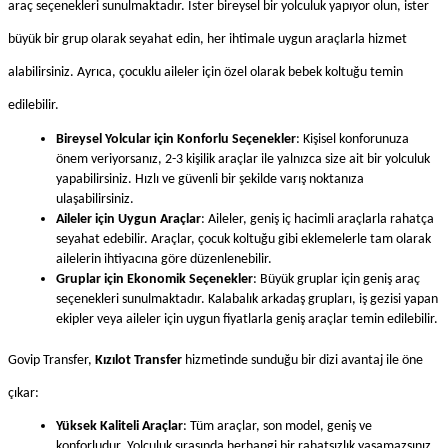
araç seçenekleri sunulmaktadır. İster bireysel bir yolculuk yapıyor olun, ister 
büyük bir grup olarak seyahat edin, her ihtimale uygun araçlarla hizmet 
alabilirsiniz. Ayrıca, çocuklu aileler için özel olarak bebek koltuğu temin 
edilebilir.
Bireysel Yolcular için Konforlu Seçenekler
: Kişisel konforunuza 
önem veriyorsanız, 2-3 kişilik araçlar ile yalnızca size ait bir yolculuk 
yapabilirsiniz. Hızlı ve güvenli bir şekilde varış noktanıza 
ulaşabilirsiniz.
Aileler için Uygun Araçlar
: Aileler, geniş iç hacimli araçlarla rahatça 
seyahat edebilir. Araçlar, çocuk koltuğu gibi eklemelerle tam olarak 
ailelerin ihtiyacına göre düzenlenebilir.
Gruplar için Ekonomik Seçenekler
: Büyük gruplar için geniş araç 
seçenekleri sunulmaktadır. Kalabalık arkadaş grupları, iş gezisi yapan 
ekipler veya aileler için uygun fiyatlarla geniş araçlar temin edilebilir.
Govip Transfer, 
Kızılot Transfer
 hizmetinde sunduğu bir dizi avantaj ile öne 
çıkar:
Yüksek Kaliteli Araçlar
: Tüm araçlar, son model, geniş ve 
konforludur. Yolculuk sırasında herhangi bir rahatsızlık yaşamazsınız. 