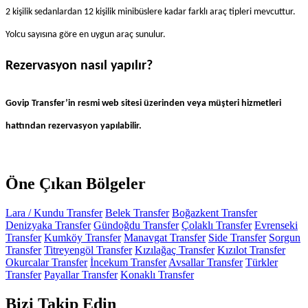
2 kişilik sedanlardan 12 kişilik minibüslere kadar farklı araç tipleri mevcuttur. 
Yolcu sayısına göre en uygun araç sunulur.
Rezervasyon nasıl yapılır?
Govip Transfer’in resmi web sitesi üzerinden veya müşteri hizmetleri
hattından rezervasyon yapılabilir.
Öne Çıkan Bölgeler
Lara / Kundu Transfer
Belek Transfer
Boğazkent Transfer
Denizyaka Transfer
Gündoğdu Transfer
Çolaklı Transfer
Evrenseki
Transfer
Kumköy Transfer
Manavgat Transfer
Side Transfer
Sorgun
Transfer
Titreyengöl Transfer
Kızılağaç Transfer
Kızılot Transfer
Okurcalar Transfer
İncekum Transfer
Avsallar Transfer
Türkler
Transfer
Payallar Transfer
Konaklı Transfer
Bizi Takip Edin