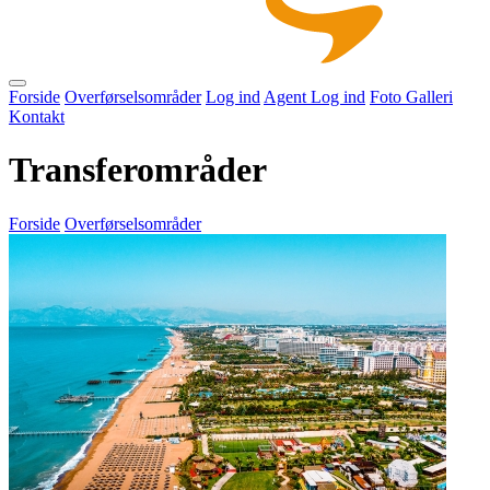
Forside
Overførselsområder
Log ind
Agent Log ind
Foto Galleri
Kontakt
Transferområder
Forside
Overførselsområder