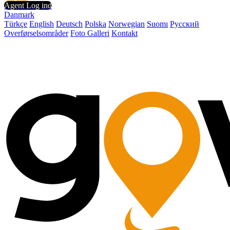
Agent Log ind
Danmark
Türkçe
English
Deutsch
Polska
Norwegian
Suomı
Русский
Overførselsområder
Foto Galleri
Kontakt