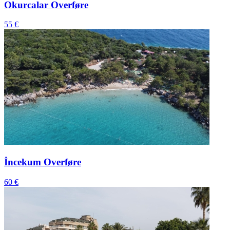
Okurcalar Overføre
55 €
İncekum Overføre
60 €