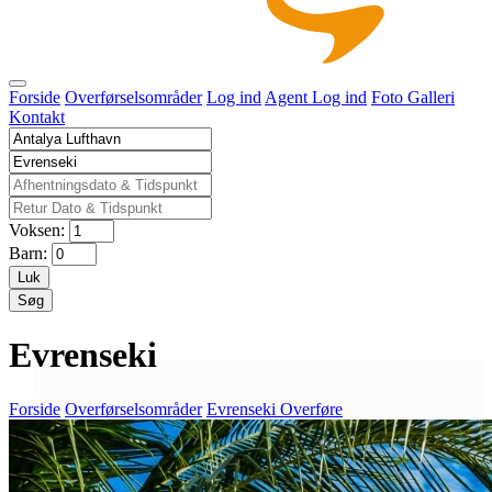
Forside
Overførselsområder
Log ind
Agent Log ind
Foto Galleri
Kontakt
Voksen:
Barn:
Luk
Søg
Evrenseki
Forside
Overførselsområder
Evrenseki Overføre