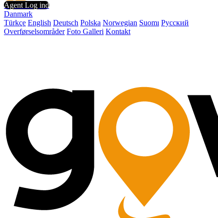
Agent Log ind
Danmark
Türkçe
English
Deutsch
Polska
Norwegian
Suomı
Русский
Overførselsområder
Foto Galleri
Kontakt