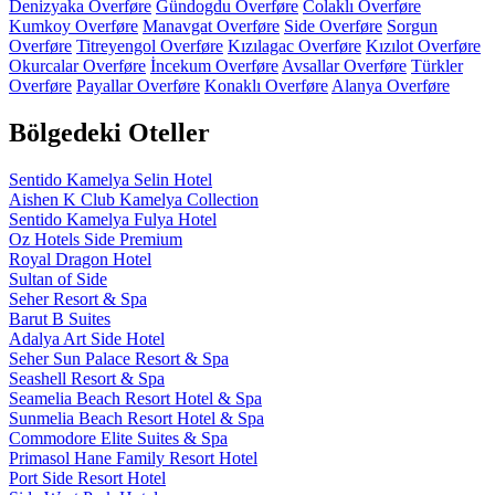
Denizyaka Overføre
Gündogdu Overføre
Colaklı Overføre
Kumkoy Overføre
Manavgat Overføre
Side Overføre
Sorgun
Overføre
Titreyengol Overføre
Kızılagac Overføre
Kızılot Overføre
Okurcalar Overføre
İncekum Overføre
Avsallar Overføre
Türkler
Overføre
Payallar Overføre
Konaklı Overføre
Alanya Overføre
Bölgedeki Oteller
Sentido Kamelya Selin Hotel
Aishen K Club Kamelya Collection
Sentido Kamelya Fulya Hotel
Oz Hotels Side Premium
Royal Dragon Hotel
Sultan of Side
Seher Resort & Spa
Barut B Suites
Adalya Art Side Hotel
Seher Sun Palace Resort & Spa
Seashell Resort & Spa
Seamelia Beach Resort Hotel & Spa
Sunmelia Beach Resort Hotel & Spa
Commodore Elite Suites & Spa
Primasol Hane Family Resort Hotel
Port Side Resort Hotel