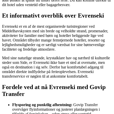
ikke ønsker at spilde tid under deres ferie. Du kan komme direkte til
dit hotel uden ventetid eller bagagebesvær.
Et informativt overblik over Evrenseki
Evrenseki er en af de mest organiserede turistregioner ved
Middelhavskysten med sin brede og velholdte strand, promenader,
aktiviteter for familier med børn og hoteller beliggende lige ved
havet. Området tilbyder mange femstjernede hoteller, resorter og
lejlighedsmuligheder og er særligt værdsat for sine børnevenlige
faciliteter og fredelige atmosfære.
Med sine naturlige strande, krystalklare hav og nærhed til kulturelle
steder som Side, er Evrenseki ikke bare et sted at overnatte, men
også en destination i sig selv. Derfor har komfortabel adgang til
området direkte indflydelse på ferieoplevelsen. Evrenseki
transferservice er nøglen til at ankomme komfortabelt.
Fordele ved at nå Evrenseki med Govip
Transfer
Flysporing og punktlig afhentning:
Govip Transfer
overvåger flyinformationer og justerer planlægningen i
tilfælde af forsinkelser – uden stress eller ventetid.