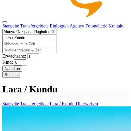
Startseite
Transfergebiete
Einloggen
Agency
Fotogallerie
Kontakt
Erwachsene:
Kind:
Nah dran
Suchen
Lara / Kundu
Startseite
Transfergebiete
Lara / Kundu Überweisen