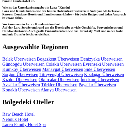
Punkte komfortabel ab.
Wie ist das Unterkunftsangebot in Lara / Kundu?
Lara und Kundu bieten eine der besten Hotelinfrastrukturen in Antalya: All-Inclusive-
Resorts, Boutique-Hotels und Familienunterkünfte – für jedes Budget und jeden Anspruch
ist etwas dabei.
Wo kann man in Lara / Kundu einkaufen?
Auf der Lara Straße und rund um die Hotels gibt es viele Geschäfte, Souvenirshops und
Handwerksstände. Auch große Einkaufszentren wie das TerraCity Mall sind in der Nähe
und mit Transfer leicht erreichbar.
Ausgewählte Regionen
Belek Überweisen
Bogazkent Überweisen
Denizyaka Überweisen
Gündogdu Überweisen
Colaklı Überweisen
Evrenseki Überweisen
Kumkoy Überweisen
Manavgat Überweisen
Side Überweisen
Sorgun Überweisen
Titreyengol Überweisen
Kızılagac Überweisen
Kızılot Überweisen
Okurcalar Überweisen
İncekum Überweisen
Avsallar Überweisen
Türkler Überweisen
Payallar Überweisen
Konaklı Überweisen
Alanya Überweisen
Bölgedeki Oteller
Raw Beach Hotel
Nebilux Hotel
Laren Family Hotel Spa