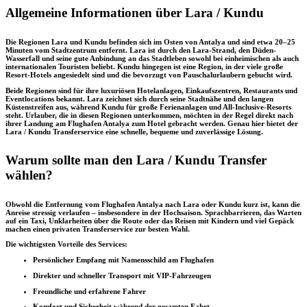
Allgemeine Informationen über Lara / Kundu
Die Regionen Lara und Kundu befinden sich im Osten von Antalya und sind etwa 20–25
Minuten vom Stadtzentrum entfernt. Lara ist durch den Lara-Strand, den Düden-
Wasserfall und seine gute Anbindung an das Stadtleben sowohl bei einheimischen als auch
internationalen Touristen beliebt. Kundu hingegen ist eine Region, in der viele große
Resort-Hotels angesiedelt sind und die bevorzugt von Pauschalurlaubern gebucht wird.
Beide Regionen sind für ihre luxuriösen Hotelanlagen, Einkaufszentren, Restaurants und
Eventlocations bekannt. Lara zeichnet sich durch seine Stadtnähe und den langen
Küstenstreifen aus, während Kundu für große Ferienanlagen und All-Inclusive-Resorts
steht. Urlauber, die in diesen Regionen unterkommen, möchten in der Regel direkt nach
ihrer Landung am Flughafen Antalya zum Hotel gebracht werden. Genau hier bietet der
Lara / Kundu Transferservice eine schnelle, bequeme und zuverlässige Lösung.
Warum sollte man den Lara / Kundu Transfer
wählen?
Obwohl die Entfernung vom Flughafen Antalya nach Lara oder Kundu kurz ist, kann die
Anreise stressig verlaufen – insbesondere in der Hochsaison. Sprachbarrieren, das Warten
auf ein Taxi, Unklarheiten über die Route oder das Reisen mit Kindern und viel Gepäck
machen einen privaten Transferservice zur besten Wahl.
Die wichtigsten Vorteile des Services:
Persönlicher Empfang mit Namensschild am Flughafen
Direkter und schneller Transport mit VIP-Fahrzeugen
Freundliche und erfahrene Fahrer
Komfort und Sicherheit während der gesamten Fahrt