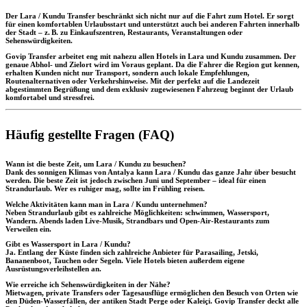
Der Lara / Kundu Transfer beschränkt sich nicht nur auf die Fahrt zum Hotel. Er sorgt
für einen komfortablen Urlaubsstart und unterstützt auch bei anderen Fahrten innerhalb
der Stadt – z. B. zu Einkaufszentren, Restaurants, Veranstaltungen oder
Sehenswürdigkeiten.
Govip Transfer arbeitet eng mit nahezu allen Hotels in Lara und Kundu zusammen. Der
genaue Abhol- und Zielort wird im Voraus geplant. Da die Fahrer die Region gut kennen,
erhalten Kunden nicht nur Transport, sondern auch lokale Empfehlungen,
Routenalternativen oder Verkehrshinweise. Mit der perfekt auf die Landezeit
abgestimmten Begrüßung und dem exklusiv zugewiesenen Fahrzeug beginnt der Urlaub
komfortabel und stressfrei.
Häufig gestellte Fragen (FAQ)
Wann ist die beste Zeit, um Lara / Kundu zu besuchen?
Dank des sonnigen Klimas von Antalya kann Lara / Kundu das ganze Jahr über besucht
werden. Die beste Zeit ist jedoch zwischen Juni und September – ideal für einen
Strandurlaub. Wer es ruhiger mag, sollte im Frühling reisen.
Welche Aktivitäten kann man in Lara / Kundu unternehmen?
Neben Strandurlaub gibt es zahlreiche Möglichkeiten: schwimmen, Wassersport,
Wandern. Abends laden Live-Musik, Strandbars und Open-Air-Restaurants zum
Verweilen ein.
Gibt es Wassersport in Lara / Kundu?
Ja. Entlang der Küste finden sich zahlreiche Anbieter für Parasailing, Jetski,
Bananenboot, Tauchen oder Segeln. Viele Hotels bieten außerdem eigene
Ausrüstungsverleihstellen an.
Wie erreiche ich Sehenswürdigkeiten in der Nähe?
Mietwagen, private Transfers oder Tagesausflüge ermöglichen den Besuch von Orten wie
den Düden-Wasserfällen, der antiken Stadt Perge oder Kaleiçi. Govip Transfer deckt alle