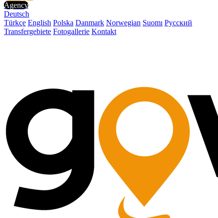
Agency
Deutsch
Türkçe
English
Polska
Danmark
Norwegian
Suomı
Русский
Transfergebiete
Fotogallerie
Kontakt