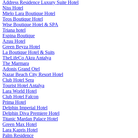
Address Residence Luxury Suite Hotel
Niss Hotel
Mielo Lara Boutique Hotel
Teos Boutique Hotel
Wise Boutique Hotel & SPA
Triana hotel
Espina Boutique
Azuu Hotel
Green Beyza Hotel
La Boutique Hotel & Suits
TheLifeCo Akra Antalya
The Marmara
Adonis Grand Otel
Nazar Beach City Resort Hotel
Club Hotel Sera
Tourist Hotel Antalya
Lara World Hotel
Club Hotel Falcon
Prima Hotel
Delphin Imperial Hotel
Delphin Diva Premiere Hotel
Titanic Mardan Palace Hotel
Green Max Hotel
Lara Kapris Hotel
Palm Residence