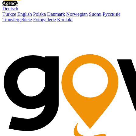
Agency
Deutsch
Türkçe
English
Polska
Danmark
Norwegian
Suomı
Русский
Transfergebiete
Fotogallerie
Kontakt