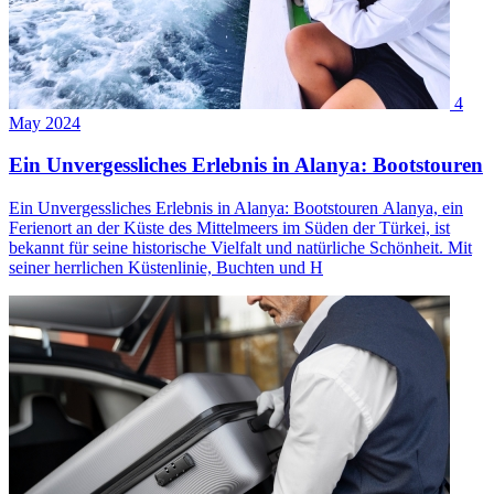
4
May 2024
Ein Unvergessliches Erlebnis in Alanya: Bootstouren
Ein Unvergessliches Erlebnis in Alanya: Bootstouren Alanya, ein
Ferienort an der Küste des Mittelmeers im Süden der Türkei, ist
bekannt für seine historische Vielfalt und natürliche Schönheit. Mit
seiner herrlichen Küstenlinie, Buchten und H